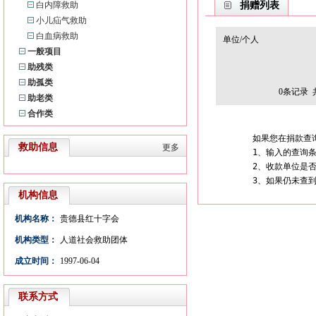
白内障救助
捐赠列表
小儿疝气救助
白血病救助
单位/个人
一般项目
助残类
助孤类
0
条记录 
助老类
合作类
如果您在捐款查
救助信息
更多
1、输入的查询条
2、收款单位是
3、如果仍未查
机构信息
机构名称：
贵德县红十字会
机构类型：
人道社会救助团体
成立时间：
1997-06-04
联系方式