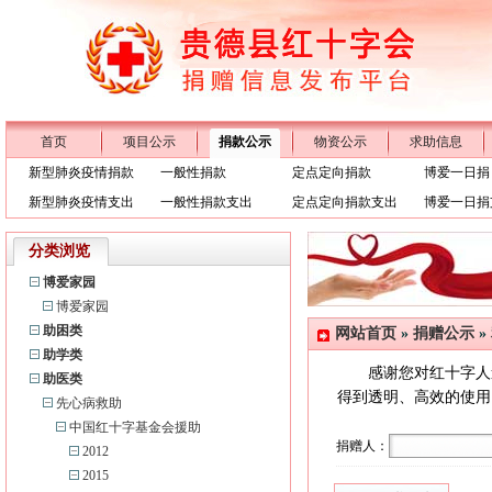
首页
项目公示
捐款公示
物资公示
求助信息
新型肺炎疫情捐款
一般性捐款
定点定向捐款
博爱一日捐
新型肺炎疫情支出
一般性捐款支出
定点定向捐款支出
博爱一日捐
分类浏览
博爱家园
博爱家园
助困类
网站首页
»
捐赠公示
»
助学类
感谢您对红十字人
助医类
得到透明、高效的使用。
先心病救助
中国红十字基金会援助
捐赠人：
2012
2015