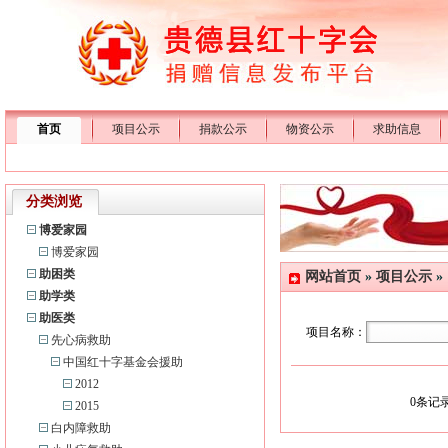
首页
项目公示
捐款公示
物资公示
求助信息
分类浏览
博爱家园
博爱家园
助困类
网站首页
»
项目公示
»
助学类
助医类
项目名称：
先心病救助
中国红十字基金会援助
2012
0
条记录
2015
白内障救助