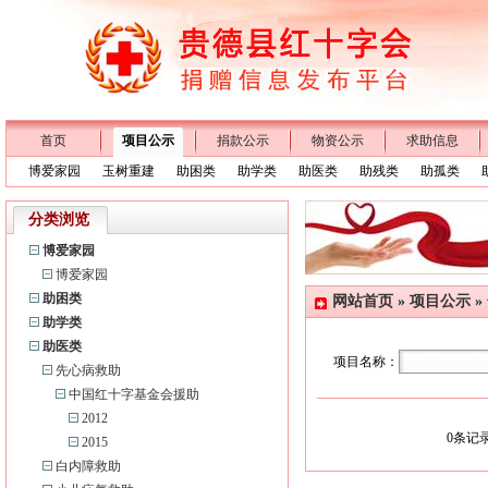
首页
项目公示
捐款公示
物资公示
求助信息
博爱家园
玉树重建
助困类
助学类
助医类
助残类
助孤类
分类浏览
博爱家园
博爱家园
助困类
网站首页
»
项目公示
»
助学类
助医类
项目名称：
先心病救助
中国红十字基金会援助
2012
0
条记录
2015
白内障救助