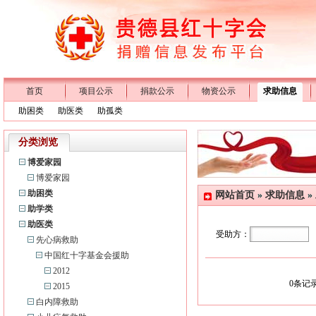
首页
项目公示
捐款公示
物资公示
求助信息
助困类
助医类
助孤类
分类浏览
博爱家园
博爱家园
助困类
网站首页
»
求助信息
»
助学类
助医类
受助方：
先心病救助
中国红十字基金会援助
2012
0
条记录
2015
白内障救助