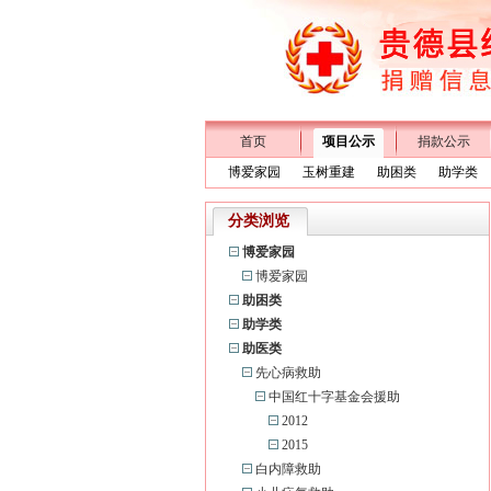
首页
项目公示
捐款公示
博爱家园
玉树重建
助困类
助学类
分类浏览
博爱家园
博爱家园
助困类
助学类
助医类
先心病救助
中国红十字基金会援助
2012
2015
白内障救助