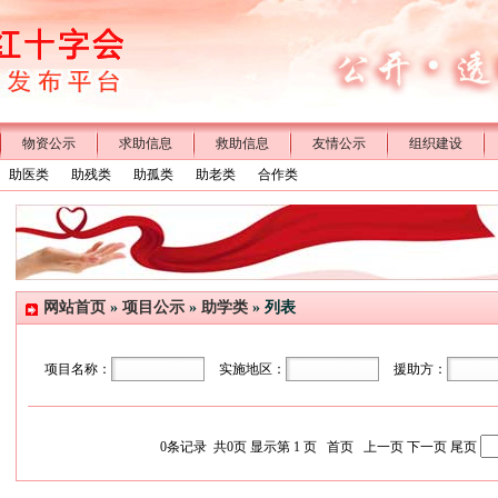
物资公示
求助信息
救助信息
友情公示
组织建设
助医类
助残类
助孤类
助老类
合作类
网站首页
»
项目公示
»
助学类
» 列表
项目名称：
实施地区：
援助方：
0
条记录 共
0
页 显示第
1
页
首页
上一页
下一页
尾页