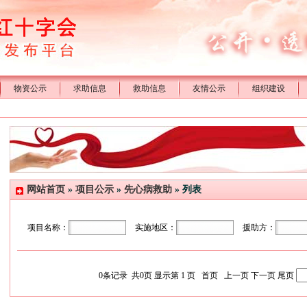
物资公示
求助信息
救助信息
友情公示
组织建设
网站首页
»
项目公示
»
先心病救助
» 列表
项目名称：
实施地区：
援助方：
0
条记录 共
0
页 显示第
1
页
首页
上一页
下一页
尾页