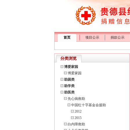
首页
项目公示
捐款公示
分类浏览
博爱家园
博爱家园
助困类
助学类
助医类
先心病救助
中国红十字基金会援助
2012
2015
白内障救助